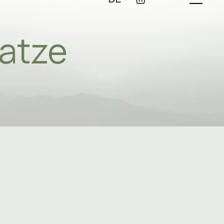
0
DE
atze