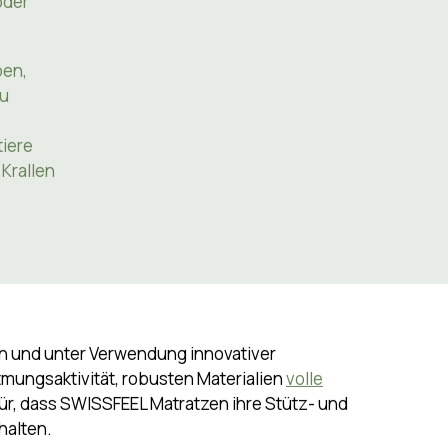
hen von
oder
ben,
zu
tiere
Krallen
n und unter Verwendung innovativer
tmungsaktivität, robusten Materialien
volle
für, dass SWISSFEEL Matratzen ihre Stütz- und