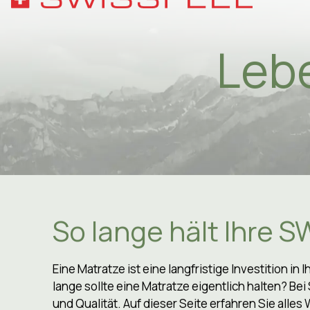
Leb
Phil
Nach
Hygi
Qual
Mater
Lebe
So lange hält Ihre 
Wasc
Eine Matratze ist eine langfristige Investition i
Sort