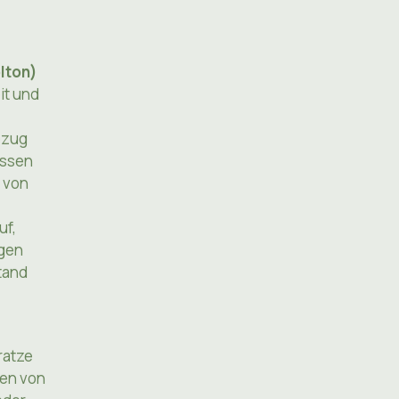
olton)
it und
Bezug
assen
 von
uf,
egen
stand
ratze