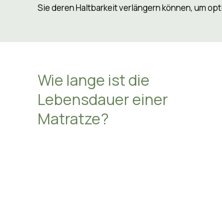
lange sollte eine Matratze eigentlich halten? Be
und Qualität. Auf dieser Seite erfahren Sie alles
Hosp
Sie deren Haltbarkeit verlängern können, um opt
Gesu
Über
Wie lange ist die
Lebensdauer einer
Matratze
?