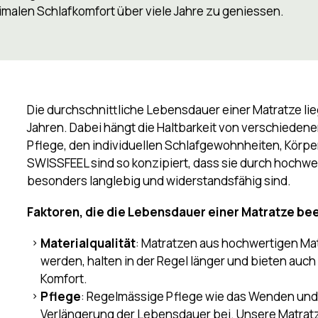
i SWISSFEEL legen wir grossen Wert auf Langlebigkeit
 Wichtige zur
Lebensdauer einer Matratze
und wie
itality-Lösungen
imalen Schlafkomfort über viele Jahre zu geniessen.
ndheit
 SWISSFEEL
Die durchschnittliche Lebensdauer einer Matratze lieg
Jahren. Dabei hängt die Haltbarkeit von verschiedenen
Pflege, den individuellen Schlafgewohnheiten, Körp
SWISSFEEL sind so konzipiert, dass sie durch hochw
besonders langlebig und widerstandsfähig sind.
Faktoren, die die Lebensdauer einer Matratze be
Materialqualität
: Matratzen aus hochwertigen Mat
werden, halten in der Regel länger und bieten au
Komfort.