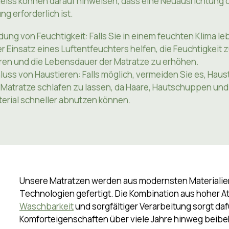
htbare Dellen oder nachlassende Stützkraft. Frühe Anzeic
leiss können darauf hinweisen, dass eine Neuausrichtung 
ng erforderlich ist.
ung von Feuchtigkeit: Falls Sie in einem feuchten Klima le
r Einsatz eines Luftentfeuchters helfen, die Feuchtigkeit 
eren und die Lebensdauer der Matratze zu erhöhen.
uss von Haustieren: Falls möglich, vermeiden Sie es, Haus
 Matratze schlafen zu lassen, da Haare, Hautschuppen und 
erial schneller abnutzen können.
Unsere Matratzen werden aus modernsten Materialie
Technologien gefertigt. Die Kombination aus hoher A
Waschbarkeit
und sorgfältiger Verarbeitung sorgt da