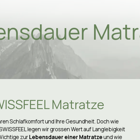
ensdauer Matr
osophie
haltigkeit
ene im Schlaf
ität
ial - 5 Fakten
nsdauer einer Matratze
SWISSFEEL Matratze
hverfahren
n Ihren Schlafkomfort und Ihre Gesundheit. Doch wie
iment