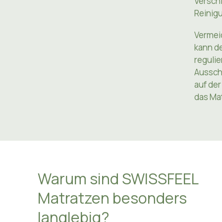
auf sic
Versch
Reinigu
Vermeid
kann de
reguli
Ausschl
auf der
das Mat
Warum sind SWISSFEEL
Matratzen besonders