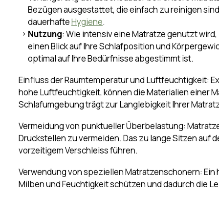
Pflege
: Regelmässige Pflege wie das Wenden und 
Verlängerung der Lebensdauer bei. Unsere Matrat
Bezügen ausgestattet, die einfach zu reinigen sin
dauerhafte
Hygiene
.
Nutzung
: Wie intensiv eine Matratze genutzt wird,
einen Blick auf Ihre Schlafposition und Körpergewic
optimal auf Ihre Bedürfnisse abgestimmt ist.
Einfluss der Raumtemperatur und Luftfeuchtigkeit: 
hohe Luftfeuchtigkeit, können die Materialien einer M
Schlafumgebung trägt zur Langlebigkeit Ihrer Matratz
Vermeidung von punktueller Überbelastung: Matratze
Druckstellen zu vermeiden. Das zu lange Sitzen auf d
vorzeitigem Verschleiss führen.
Verwendung von speziellen Matratzenschonern: Ein 
Milben und Feuchtigkeit schützen und dadurch die L