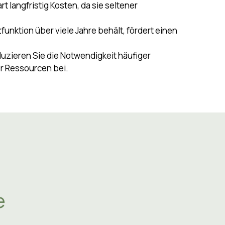
art langfristig Kosten, da sie seltener
zfunktion über viele Jahre behält, fördert einen
eduzieren Sie die Notwendigkeit häufiger
r Ressourcen bei.
e