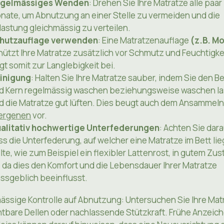
gelmässiges Wenden
: Drehen Sie Ihre Matratze alle paar
nate, um Abnutzung an einer Stelle zu vermeiden und die
lastung gleichmässig zu verteilen.
hutzauflage verwenden
: Eine Matratzenauflage
(z.B. M
hützt Ihre Matratze zusätzlich vor Schmutz und Feuchtigke
ägt somit zur Langlebigkeit bei.
inigung
: Halten Sie Ihre Matratze sauber, indem Sie den 
d Kern regelmässig waschen beziehungsweise waschen l
d die Matratze gut lüften. Dies beugt auch dem Ansammeln
lergenen
vor.
alitativ hochwertige Unterfederungen
: Achten Sie dara
ss die Unterfederung, auf welcher eine Matratze im Bett li
llte, wie zum Beispiel ein flexibler Lattenrost, in gutem Zu
t, da dies den Komfort und die Lebensdauer Ihrer Matratze
ssgeblich beeinflusst.
ässige Kontrolle auf Abnutzung: Untersuchen Sie Ihre Mat