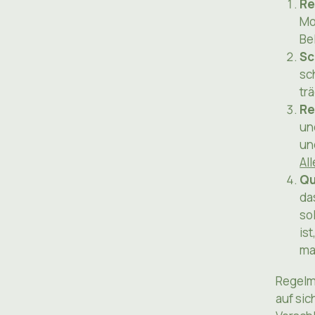
Re
Mo
Be
Sc
sc
tr
Re
un
un
Al
Qu
da
so
is
ma
Regelm