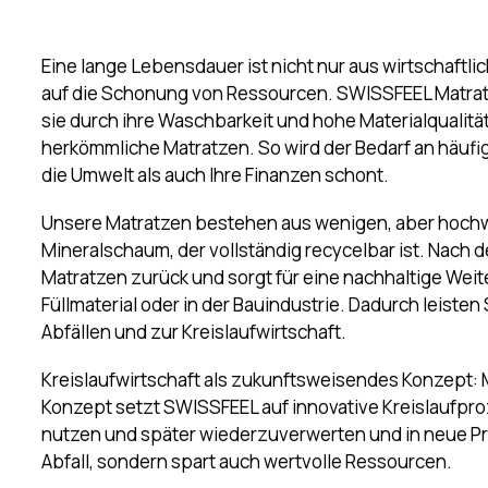
Komforteigenschaften über viele Jahre hinweg beibe
Eine lange Lebensdauer ist nicht nur aus wirtschaftlic
auf die Schonung von Ressourcen. SWISSFEEL Matratze
sie durch ihre Waschbarkeit und hohe Materialqualitä
herkömmliche Matratzen. So wird der Bedarf an häuf
die Umwelt als auch Ihre Finanzen schont.
Unsere Matratzen bestehen aus wenigen, aber hochw
Mineralschaum, der vollständig recycelbar ist. Nac
Matratzen zurück und sorgt für eine nachhaltige Weit
Füllmaterial oder in der Bauindustrie. Dadurch leisten
Abfällen und zur Kreislaufwirtschaft.
Kreislaufwirtschaft als zukunftsweisendes Konzept:
Konzept setzt SWISSFEEL auf innovative Kreislaufpro
nutzen und später wiederzuverwerten und in neue Prod