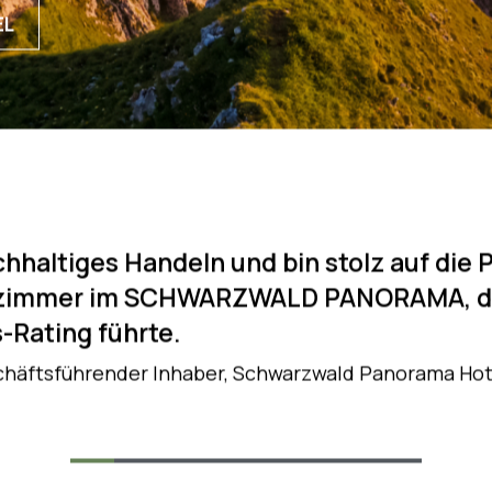
sstattungselement der Hotellerie, dem Hotel
ftlichkeit, Nachhaltigkeit und luxuriösem Sc
Angebot an Dienstleistungen.
EL
en Jahren ein sehr zufriedenstellendes P
ten an Gäste weiter; kompetente Abwick