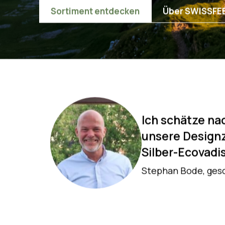
SWISSFEEL vereint im wichtigsten Au
Anforderungen hinsichtlich Wirtscha
kombiniert mit einem einzigartigen 
Sortiment entdecken
Über SWISSFE
Auch nach viel
die Kontaktda