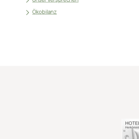
lassen sich Umwelt und Ressourcen schonen und
und gesunder Schlaf fördern.
Haltbarkeit verdreifachen
Nachhaltigkeit
Unser Versprechen
Ökobilanz