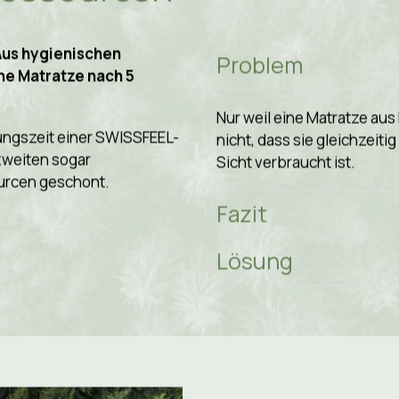
 Haltbarkeit
Ressourcen
 Aus hygienischen
Problem
ne Matratze nach 5
Nur weil eine Matratze aus
zungszeit einer SWISSFEEL-
nicht, dass sie gleichzeiti
 zweiten sogar
Sicht verbraucht ist.
urcen geschont.
Fazit
Lösung