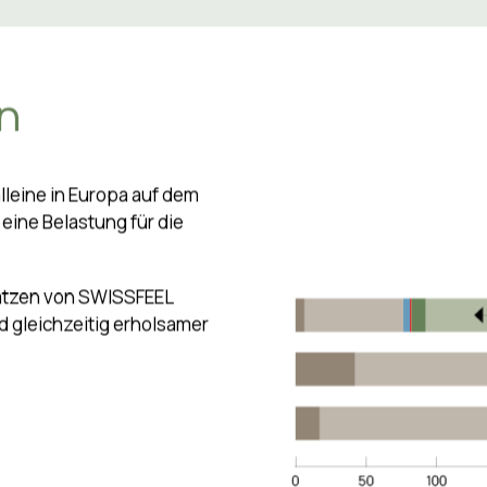
Video abspielen
ge mit Ihrer IP-Adresse an
nformationen
 ​
alleine in Europa auf dem
ine Belastung für die
ratzen von SWISSFEEL