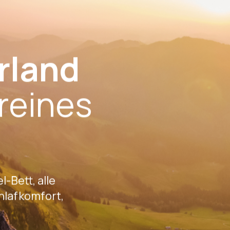
0
DE
rland
 reines