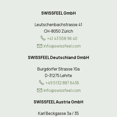
SWISSFEEL GmbH
Leutschenbachstrasse 41
CH-8050 Zürich
+41 43 558 96 40
nf
sw
ssf
l
c
m
SWISSFEEL Deutschland GmbH
Burgdorfer Strasse 10a
D-31275 Lehrte
+49 5132 887 6436
info@swissfeel.com
SWISSFEEL Austria GmbH
Karl Beckgasse 3a / 35