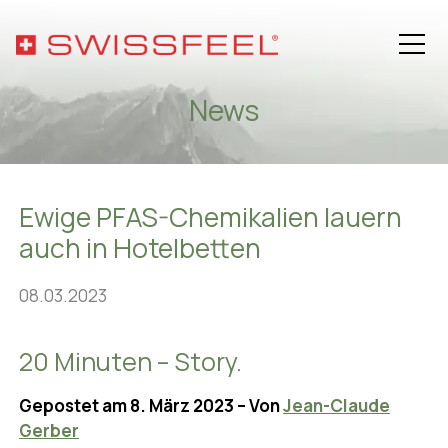
News
Philosophie
Ewige PFAS-Chemikalien lauern
Sortiment
auch in Hotelbetten
Hospitality-Lösungen
08.03.2023
Gesundheit
20 Minuten – Story.
Über SWISSFEEL
Gepostet am 8. März 2023 – Von
Jean-Claude
Gerber