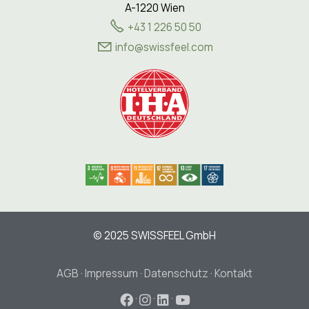
A-1220 Wien
+43 1 226 50 50
nf
sw
ssf
l
c
m
© 2025 SWISSFEEL GmbH
AGB
·
Impressum
·
Datenschutz
·
Kontakt
·
·
·