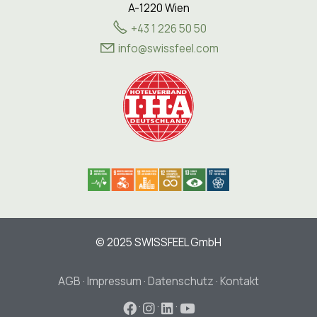
A-1220 Wien
+43 1 226 50 50
nf
sw
ssf
l
c
m
© 2025 SWISSFEEL GmbH
AGB
·
Impressum
·
Datenschutz
·
Kontakt
·
·
·