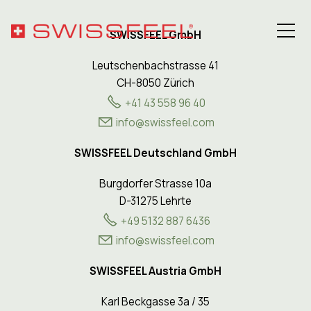
SWISSFEEL GmbH
Leutschenbachstrasse 41
CH-8050 Zürich
+41 43 558 96 40
Philosophie
nf
sw
ssf
l
c
m
Sortiment
SWISSFEEL Deutschland GmbH
Burgdorfer Strasse 10a
Hospitality-Lösungen
D-31275 Lehrte
+49 5132 887 6436
Gesundheit
info@swissfeel.com
SWISSFEEL Austria GmbH
Über SWISSFEEL
Karl Beckgasse 3a / 35