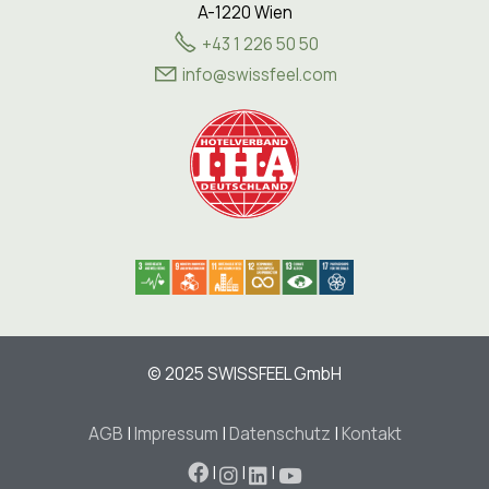
A-1220 Wien
+43 1 226 50 50
nf
sw
ssf
l
c
m
© 2025 SWISSFEEL GmbH
AGB
|
Impressum
|
Datenschutz
|
Kontakt
|
|
|