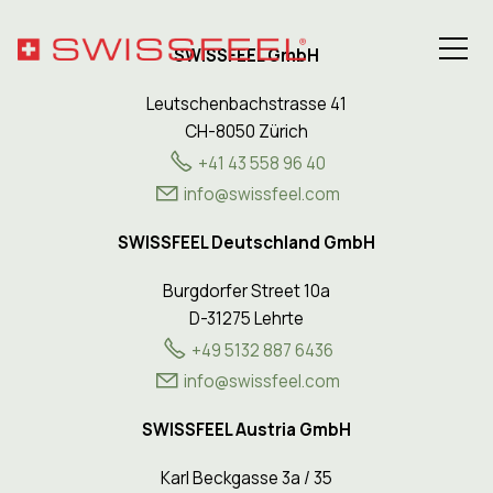
SWISSFEEL GmbH
Leutschenbachstrasse 41
CH-8050 Zürich
+41 43 558 96 40
Philosophy
nf
sw
ssf
l
c
m
Assortment
SWISSFEEL Deutschland GmbH
Burgdorfer Street 10a
Hospitality Solutions
D-31275 Lehrte
+49 5132 887 6436
Health
info@swissfeel.com
SWISSFEEL Austria GmbH
About SWISSFEEL
Karl Beckgasse 3a / 35