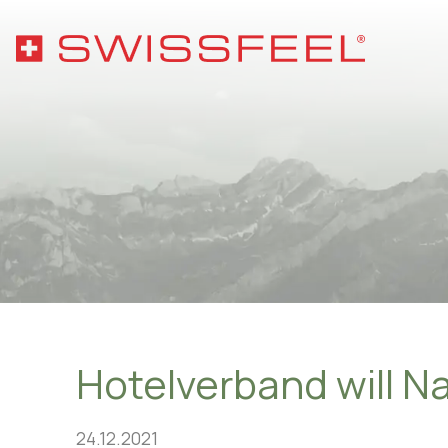
Phil
Sort
Hosp
Gesu
Über
Hotelverband will Na
24.12.2021