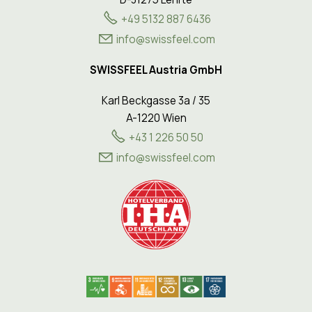
+49 5132 887 6436
info@swissfeel.com
SWISSFEEL Austria GmbH
Karl Beckgasse 3a / 35
A-1220 Wien
+43 1 226 50 50
nf
sw
ssf
l
c
m