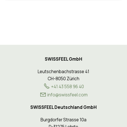
SWISSFEEL GmbH
Leutschenbachstrasse 41
CH-8050 Zürich
+41 43 558 96 40
nf
sw
ssf
l
c
m
SWISSFEEL Deutschland GmbH
Burgdorfer Strasse 10a
D-31275 Lehrte