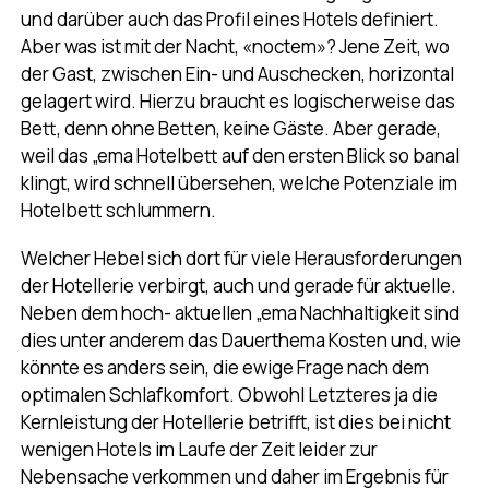
und darüber auch das Profil eines Hotels definiert.
Aber was ist mit der Nacht, «noctem»? Jene Zeit, wo
der Gast, zwischen Ein- und Auschecken, horizontal
gelagert wird. Hierzu braucht es logischerweise das
Bett, denn ohne Betten, keine Gäste. Aber gerade,
weil das „ema Hotelbett auf den ersten Blick so banal
klingt, wird schnell übersehen, welche Potenziale im
Hotelbett schlummern.
Welcher Hebel sich dort für viele Herausforderungen
der Hotellerie verbirgt, auch und gerade für aktuelle.
Neben dem hoch- aktuellen „ema Nachhaltigkeit sind
dies unter anderem das Dauerthema Kosten und, wie
könnte es anders sein, die ewige Frage nach dem
optimalen Schlafkomfort. Obwohl Letzteres ja die
Kernleistung der Hotellerie betrifft, ist dies bei nicht
wenigen Hotels im Laufe der Zeit leider zur
Nebensache verkommen und daher im Ergebnis für