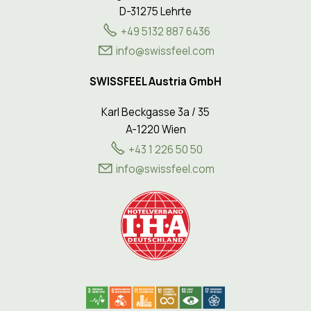
D-31275 Lehrte
+49 5132 887 6436
info@swissfeel.com
SWISSFEEL Austria GmbH
Karl Beckgasse 3a / 35
A-1220 Wien
+43 1 226 50 50
nf
sw
ssf
l
c
m