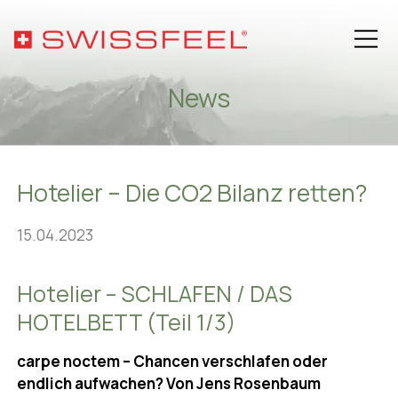
News
Philosophie
Hotelier – Die CO2 Bilanz retten?
Sortiment
15.04.2023
Hospitality-Lösungen
Hotelier – SCHLAFEN / DAS
Gesundheit
HOTELBETT (Teil 1/3)
Über SWISSFEEL
carpe noctem – Chancen verschlafen oder
endlich aufwachen? Von Jens Rosenbaum