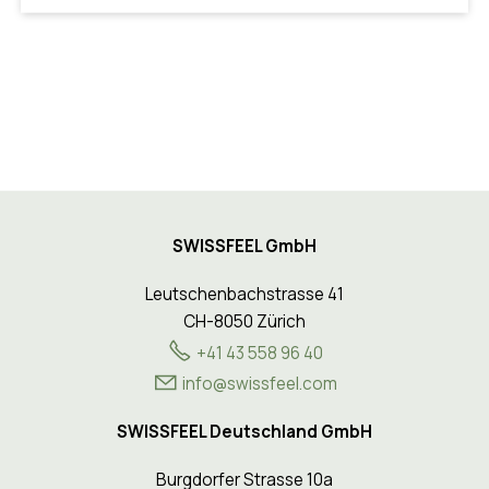
SWISSFEEL GmbH
Leutschenbachstrasse 41
CH-8050 Zürich
+41 43 558 96 40
nf
sw
ssf
l
c
m
SWISSFEEL Deutschland GmbH
Burgdorfer Strasse 10a