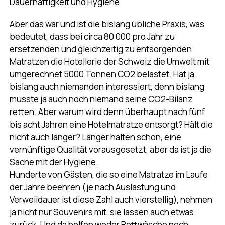
Dauerhaftigkeit und Hygiene
Aber das war und ist die bislang übliche Praxis, was
bedeutet, dass bei circa 80 000 pro Jahr zu
ersetzenden und gleichzeitig zu entsorgenden
Matratzen die Hotellerie der Schweiz die Umwelt mit
umgerechnet 5000 Tonnen CO2 belastet. Hat ja
bislang auch niemanden interessiert, denn bislang
musste ja auch noch niemand seine CO2-Bilanz
retten. Aber warum wird denn überhaupt nach fünf
bis acht Jahren eine Hotelmatratze entsorgt? Hält die
nicht auch länger? Länger halten schon, eine
vernünftige Qualität vorausgesetzt, aber da ist ja die
Sache mit der Hygiene.
Hunderte von Gästen, die so eine Matratze im Laufe
der Jahre beehren (je nach Auslastung und
Verweildauer ist diese Zahl auch vierstellig), nehmen
ja nicht nur Souvenirs mit, sie lassen auch etwas
zurück. Und da helfen weder Bettwäsche noch