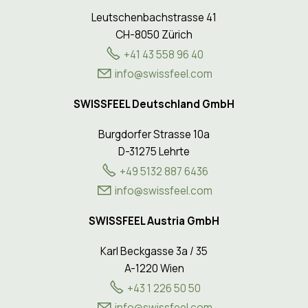
Leutschenbachstrasse 41
CH-8050 Zürich
+41 43 558 96 40
nf
sw
ssf
l
c
m
SWISSFEEL Deutschland GmbH
Burgdorfer Strasse 10a
D-31275 Lehrte
+49 5132 887 6436
info@swissfeel.com
SWISSFEEL Austria GmbH
Karl Beckgasse 3a / 35
A-1220 Wien
+43 1 226 50 50
nf
sw
ssf
l
c
m